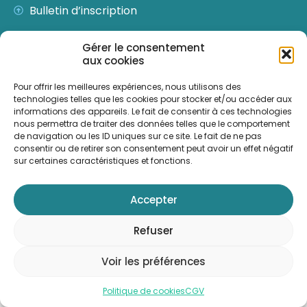
Bulletin d’inscription
Gérer le consentement
Contactez-nous
aux cookies
Pour nous écrire
Pour offrir les meilleures expériences, nous utilisons des
2024 © Formathérapy –
CGV
–
Mentions légales
–
technologies telles que les cookies pour stocker et/ou accéder aux
informations des appareils. Le fait de consentir à ces technologies
Cookies
–
règlement intérieur
nous permettra de traiter des données telles que le comportement
de navigation ou les ID uniques sur ce site. Le fait de ne pas
consentir ou de retirer son consentement peut avoir un effet négatif
sur certaines caractéristiques et fonctions.
Accepter
Refuser
Voir les préférences
Politique de cookies
CGV