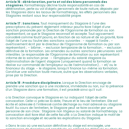
Article 16 : détérioration, perte et vol des biens personnels des
stagiaires.
Formathérapy décline toute responsabilité en cas de
détérioration, perte ou vol d’objets personnels de toute nature, déposés par
les Stagiaires dans les locaux de Formathérapy, les effets personnels des
Stagiaires restant sous leur responsabilité propre.
Article 17 : Sanctions.
Tout manquement du Stagiaire à l’une des
prescriptions du présent règlement intérieur pourra faire l’objet d’une
sanction prononcée par la Direction de l’Organisme de formation ou son
représentant, ce que le Stagiaire reconnait et accepte. Tout agissement
considéré comme fautif pourra, en fonction de sa nature et de sa gravité, faire
l’objet de l’une ou l’autre des sanctions suivantes : – rappel à l’ordre ; –
avertissement écrit par le directeur de l’Organisme de formation ou par son
représentant ; – blâme ; – exclusion temporaire de la formation ; – exclusion
définitive de la formation. Les amendes ou autres sanctions pécuniaires sont
interdites. Le responsable de l’Organisme de formation ou son représentant
informe de la sanction prise : – l’employeur du salarié stagiaire ou
l’administration de l’agent stagiaire (uniquement quand la formation se
réalise sur commande de l’employeur ou de l’administration) ; – et/ ou le
financeur du stage. – le stagiaire, lorsqu’il finance lui-même sa formation.
Constitue une sanction toute mesure, autre que les observations verbales,
prise par la Direction.
Article 18 : Procédure disciplinaire.
Lorsque la Direction envisage de
prendre une sanction qui a une incidence, immédiate ou non, sur la présence
d’un Stagiaire dans une formation, il est procédé ainsi qu’il suit :
o la Direction convoque le Stagiaire en lui indiquant l’objet de cette
convocation. Celle-ci précise la date, l’heure et le lieu de l’entretien. Elle est
écrite et adressée à l’intéressé contre décharge ou mail adressé au stagiaire
fautif. Au cours de l’entretien, le Stagiaire peut se faire assister par une
personne de son choix : Stagiaire non litigieux ou salarié de Formathérapy. La
convocation doit faire état de cette faculté. o La Direction indique le motif de
la sanction envisagée et recueille les explications du Stagiaire.
o Dans le cas où une exclusion définitive du stage est envisagée, une