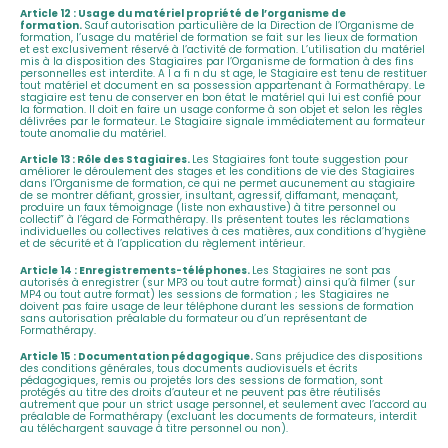
Article 12 : Usage du matériel propriété de l’organisme de
formation.
Sauf autorisation particulière de la Direction de l’Organisme de
formation, l’usage du matériel de formation se fait sur les lieux de formation
et est exclusivement réservé à l’activité de formation. L’utilisation du matériel
mis à la disposition des Stagiaires par l’Organisme de formation à des fins
personnelles est interdite. A l a fi n du st age, le Stagiaire est tenu de restituer
tout matériel et document en sa possession appartenant à Formathérapy. Le
stagiaire est tenu de conserver en bon état le matériel qui lui est confié pour
la formation. Il doit en faire un usage conforme à son objet et selon les règles
délivrées par le formateur. Le Stagiaire signale immédiatement au formateur
toute anomalie du matériel.
Article 13 : Rôle des Stagiaires.
Les Stagiaires font toute suggestion pour
améliorer le déroulement des stages et les conditions de vie des Stagiaires
dans l’Organisme de formation, ce qui ne permet aucunement au stagiaire
de se montrer défiant, grossier, insultant, agressif, diffamant, menaçant,
produire un faux témoignage (liste non exhaustive) à titre personnel ou
collectif” à l’égard de Formathérapy. Ils présentent toutes les réclamations
individuelles ou collectives relatives à ces matières, aux conditions d’hygiène
et de sécurité et à l’application du règlement intérieur.
Article 14 : Enregistrements-téléphones.
Les Stagiaires ne sont pas
autorisés à enregistrer (sur MP3 ou tout autre format) ainsi qu’à filmer (sur
MP4 ou tout autre format) les sessions de formation ; les Stagiaires ne
doivent pas faire usage de leur téléphone durant les sessions de formation
sans autorisation préalable du formateur ou d’un représentant de
Formathérapy.
Article 15 : Documentation pédagogique.
Sans préjudice des dispositions
des conditions générales, tous documents audiovisuels et écrits
pédagogiques, remis ou projetés lors des sessions de formation, sont
protégés au titre des droits d’auteur et ne peuvent pas être réutilisés
autrement que pour un strict usage personnel, et seulement avec l’accord au
préalable de Formathérapy (excluant les documents de formateurs, interdit
au téléchargent sauvage à titre personnel ou non).