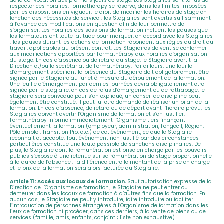
de la convocation aux premiers jours de stage. Les Stagiaires sont tenus de
respecter ces horaires. Formathérapy se réserve, dans les limites imposées
par les dispositions en vigueur, le droit de modifier les horaires de stage en
fonction des nécessités de service ; les Stagiaires sont avertis suffisamment
à l’avance des modifications en question afin de leur permettre de
s’organiser. Les horaires des sessions de formation incluent les pauses que
les formateurs ont toute latitude pour marquer, en accord avec les Stagiaires
; les pauses durant les actions de formation répondent aux règles du droit du
travail, applicables au présent contrat. Les Stagiaires doivent se conformer
aux modifications apportées par Formathérapy aux horaires d’organisation
du stage. En cas d’absence ou de retard au stage, le Stagiaire avertit la
Direction et/ou le secrétariat de Formathérapy. Par ailleurs, une feuille
d’émargement spécifiant la présence du Stagiaire doit obligatoirement être
signée par le Stagiaire au fur et à mesure du déroulement de la formation.
Une feuille d’émargement par demies journées devra obligatoirement être
signée par le stagiaire, en cas de refus d’émargement ou de rattrapage, le
stagiaire sera convoqué pour s’en expliqué, un conseil de discipline peut
également être constitué. Il peut lui être demandé de réaliser un bilan de la
formation. En cas d’absence, de retard ou de départ avant l’horaire prévu, les
Stagiaires doivent avertir l’Organisme de formation et s’en justifier.
Formathérapy informe immédiatement l’Organisme tiers finançant
éventuellement la formation (employeur, administration, Fongecif, Région,
Pôle emploi, Transition Pro, etc.) de cet événement, ce que le Stagiaire
reconnait et accepte. Tout événement non justifié par des circonstances
particulières constitue une faute passible de sanctions disciplinaires. De
plus, le Stagiaire dont la rémunération est prise en charge par les pouvoirs
publics s’expose à une retenue sur sa rémunération de stage proportionnelle
à la durée de l’absence ; la différence entre le montant de la prise en charge
et le prix de la formation sera alors facturée au Stagiaire.
Article 11 : Accès aux locaux de formation.
Sauf autorisation expresse de la
Direction de l’Organisme de formation, le Stagiaire ne peut entrer ou
demeurer dans les locaux de formation à d’autres fins que la formation. En
aucun cas, le Stagiaire ne peut y introduire, faire introduire ou faciliter
l’introduction de personnes étrangères à l’Organisme de formation dans les
lieux de formation ni procéder, dans ces derniers, à la vente de biens ou de
services (famille, amis, enfants, conjoint ; liste non exhaustive).