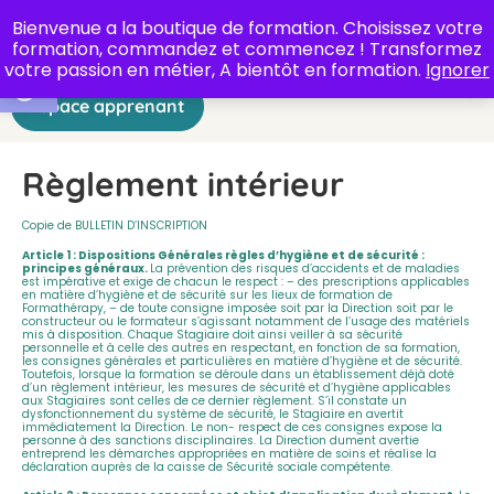
Bienvenue a la boutique de formation. Choisissez votre
formation, commandez et commencez ! Transformez
Ouvrir la barre d’outils
votre passion en métier, A bientôt en formation.
Ignorer
Espace apprenant
Règlement intérieur
Copie de BULLETIN D’INSCRIPTION
Article 1 : Dispositions Générales règles d’hygiène et de sécurité :
principes généraux.
La prévention des risques d’accidents et de maladies
est impérative et exige de chacun le respect : – des prescriptions applicables
en matière d’hygiène et de sécurité sur les lieux de formation de
Formathérapy, – de toute consigne imposée soit par la Direction soit par le
constructeur ou le formateur s’agissant notamment de l’usage des matériels
mis à disposition. Chaque Stagiaire doit ainsi veiller à sa sécurité
personnelle et à celle des autres en respectant, en fonction de sa formation,
les consignes générales et particulières en matière d’hygiène et de sécurité.
Toutefois, lorsque la formation se déroule dans un établissement déjà doté
d’un règlement intérieur, les mesures de sécurité et d’hygiène applicables
aux Stagiaires sont celles de ce dernier règlement. S’il constate un
dysfonctionnement du système de sécurité, le Stagiaire en avertit
immédiatement la Direction. Le non- respect de ces consignes expose la
personne à des sanctions disciplinaires. La Direction dument avertie
entreprend les démarches appropriées en matière de soins et réalise la
déclaration auprès de la caisse de Sécurité sociale compétente.