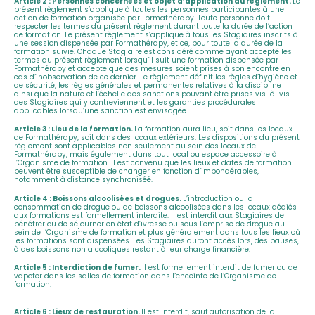
Article 2 : Personnes concernées et objet d’application du règlement.
Le
présent règlement s’applique à toutes les personnes participantes à une
action de formation organisée par Formathérapy. Toute personne doit
respecter les termes du présent règlement durant toute la durée de l’action
de formation. Le présent règlement s’applique à tous les Stagiaires inscrits à
une session dispensée par Formathérapy, et ce, pour toute la durée de la
formation suivie. Chaque Stagiaire est considéré comme ayant accepté les
termes du présent règlement lorsqu’il suit une formation dispensée par
Formathérapy et accepte que des mesures soient prises à son encontre en
cas d’inobservation de ce dernier. Le règlement définit les règles d’hygiène et
de sécurité, les règles générales et permanentes relatives à la discipline
ainsi que la nature et l’échelle des sanctions pouvant être prises vis-à-vis
des Stagiaires qui y contreviennent et les garanties procédurales
applicables lorsqu’une sanction est envisagée.
Article 3 : Lieu de la formation.
La formation aura lieu, soit dans les locaux
de Formathérapy, soit dans des locaux extérieurs. Les dispositions du présent
règlement sont applicables non seulement au sein des locaux de
Formathérapy, mais également dans tout local ou espace accessoire à
l’Organisme de formation. Il est convenu que les lieux et dates de formation
peuvent être susceptible de changer en fonction d’impondérables,
notamment à distance synchroniséé.
Article 4 : Boissons alcoolisées et drogues.
L’introduction ou la
consommation de drogue ou de boissons alcoolisées dans les locaux dédiés
aux formations est formellement interdite. Il est interdit aux Stagiaires de
pénétrer ou de séjourner en état d’ivresse ou sous l’emprise de drogue au
sein de l’Organisme de formation et plus généralement dans tous les lieux où
les formations sont dispensées. Les Stagiaires auront accès lors, des pauses,
à des boissons non alcooliques restant à leur charge financière.
Article 5 : Interdiction de fumer.
Il est formellement interdit de fumer ou de
vapoter dans les salles de formation dans l’enceinte de l’Organisme de
formation.
Article 6 : Lieux de restauration.
Il est interdit, sauf autorisation de la