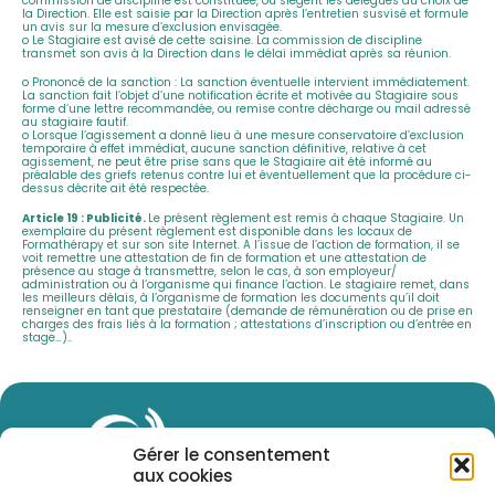
commission de discipline est constituée, où siègent les délégués au choix de
la Direction. Elle est saisie par la Direction après l’entretien susvisé et formule
un avis sur la mesure d’exclusion envisagée.
o Le Stagiaire est avisé de cette saisine. La commission de discipline
transmet son avis à la Direction dans le délai immédiat après sa réunion.
o Prononcé de la sanction : La sanction éventuelle intervient immédiatement.
La sanction fait l’objet d’une notification écrite et motivée au Stagiaire sous
forme d’une lettre recommandée, ou remise contre décharge ou mail adressé
au stagiaire fautif.
o Lorsque l’agissement a donné lieu à une mesure conservatoire d’exclusion
temporaire à effet immédiat, aucune sanction définitive, relative à cet
agissement, ne peut être prise sans que le Stagiaire ait été informé au
préalable des griefs retenus contre lui et éventuellement que la procédure ci-
dessus décrite ait été respectée.
Article 19 : Publicité.
Le présent règlement est remis à chaque Stagiaire. Un
exemplaire du présent règlement est disponible dans les locaux de
Formathérapy et sur son site Internet. A l’issue de l’action de formation, il se
voit remettre une attestation de fin de formation et une attestation de
présence au stage à transmettre, selon le cas, à son employeur/
administration ou à l’organisme qui finance l’action. Le stagiaire remet, dans
les meilleurs délais, à l’organisme de formation les documents qu’il doit
renseigner en tant que prestataire (demande de rémunération ou de prise en
charges des frais liés à la formation ; attestations d’inscription ou d’entrée en
stage…)..
Gérer le consentement
aux cookies