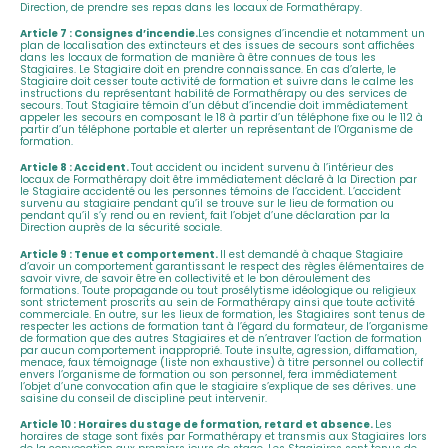
Direction, de prendre ses repas dans les locaux de Formathérapy.
Article 7 : Consignes d’incendie.
Les consignes d’incendie et notamment un
plan de localisation des extincteurs et des issues de secours sont affichées
dans les locaux de formation de manière à être connues de tous les
Stagiaires. Le Stagiaire doit en prendre connaissance. En cas d’alerte, le
Stagiaire doit cesser toute activité de formation et suivre dans le calme les
instructions du représentant habilité de Formathérapy ou des services de
secours. Tout Stagiaire témoin d’un début d’incendie doit immédiatement
appeler les secours en composant le 18 à partir d’un téléphone fixe ou le 112 à
partir d’un téléphone portable et alerter un représentant de l’Organisme de
formation.
Article 8 : Accident.
Tout accident ou incident survenu à l’intérieur des
locaux de Formathérapy doit être immédiatement déclaré à la Direction par
le Stagiaire accidenté ou les personnes témoins de l’accident. L’accident
survenu au stagiaire pendant qu’il se trouve sur le lieu de formation ou
pendant qu’il s’y rend ou en revient, fait l’objet d’une déclaration par la
Direction auprès de la sécurité sociale.
Article 9 : Tenue et comportement.
Il est demandé à chaque Stagiaire
d’avoir un comportement garantissant le respect des règles élémentaires de
savoir vivre, de savoir être en collectivité et le bon déroulement des
formations. Toute propagande ou tout prosélytisme idéologique ou religieux
sont strictement proscrits au sein de Formathérapy ainsi que toute activité
commerciale. En outre, sur les lieux de formation, les Stagiaires sont tenus de
respecter les actions de formation tant à l’égard du formateur, de l’organisme
de formation que des autres Stagiaires et de n’entraver l’action de formation
par aucun comportement inapproprié. Toute insulte, agression, diffamation,
menace, faux témoignage (liste non exhaustive) à titre personnel ou collectif
envers l’organisme de formation ou son personnel, fera immédiatement
l’objet d’une convocation afin que le stagiaire s’explique de ses dérives. une
saisine du conseil de discipline peut intervenir.
Article 10 : Horaires du stage de formation, retard et absence.
Les
horaires de stage sont fixés par Formathérapy et transmis aux Stagiaires lors