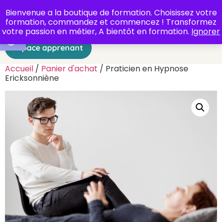
Bienvenue a la boutique de formation. Choisissez votre
formation, commandez et commencez ! Transformez
Ouvrir la barre d’outils
votre passion en métier, A bientôt en formation.
Ignorer
Espace apprenant
Accueil
/
Panier d'achat
/ Praticien en Hypnose
Ericksonniène