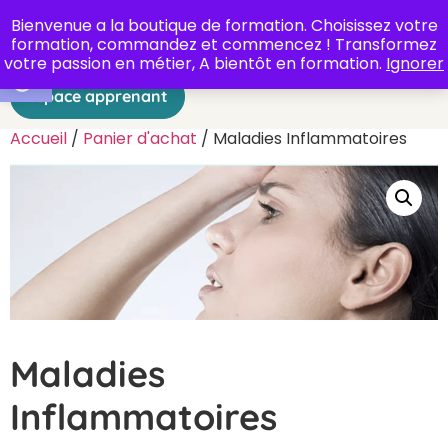
Bienvenue a la boutique de formation. Choisissez votre
formation, commandez et commencez ! Transformez
Ouvrir la barre d’outils
votre passion en métier, A bientôt en formation.
Ignorer
Espace apprenant
Accueil
/
Panier d'achat
/ Maladies Inflammatoires
Maladies
Inflammatoires