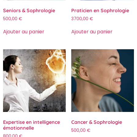
Seniors & Sophrologie
Praticien en Sophrologie
500,00
€
3700,00
€
Ajouter au panier
Ajouter au panier
Expertise en intelligence
Cancer & Sophrologie
émotionnelle
500,00
€
800,00
€