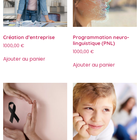
Création d’entreprise
Programmation neuro-
linguistique (PNL)
1000,00
€
1000,00
€
Ajouter au panier
Ajouter au panier