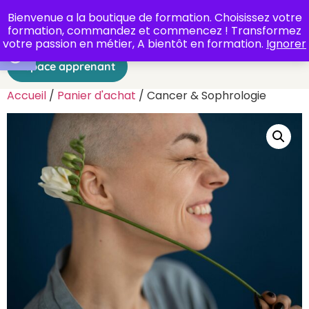
Bienvenue a la boutique de formation. Choisissez votre
formation, commandez et commencez ! Transformez
Ouvrir la barre d’outils
votre passion en métier, A bientôt en formation.
Ignorer
Espace apprenant
Accueil
/
Panier d'achat
/ Cancer & Sophrologie