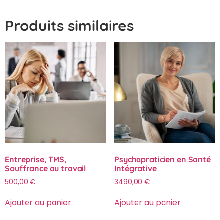
Produits similaires
Entreprise, TMS,
Psychopraticien en Santé
Souffrance au travail
Intégrative
500,00
€
3490,00
€
Ajouter au panier
Ajouter au panier