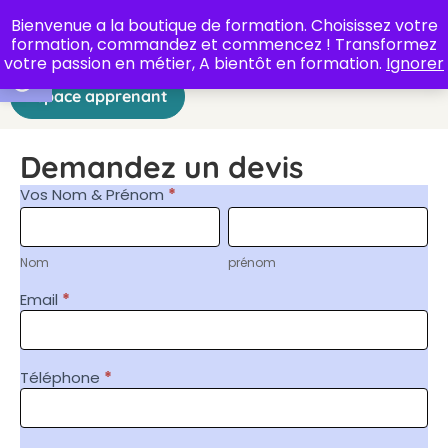
Bienvenue a la boutique de formation. Choisissez votre
formation, commandez et commencez ! Transformez
Ouvrir la barre d’outils
votre passion en métier, A bientôt en formation.
Ignorer
Espace apprenant
Demandez un devis
Demande
Vos Nom & Prénom
*
de devis
Nom
prénom
Nom
prénom
Email
*
Téléphone
*