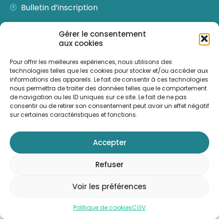
Bulletin d’inscription
Gérer le consentement
Contactez-nous
aux cookies
Pour nous écrire
Pour offrir les meilleures expériences, nous utilisons des
2024 © Formathérapy –
CGV
–
Mentions légales
–
technologies telles que les cookies pour stocker et/ou accéder aux
informations des appareils. Le fait de consentir à ces technologies
Cookies
–
règlement intérieur
nous permettra de traiter des données telles que le comportement
de navigation ou les ID uniques sur ce site. Le fait de ne pas
consentir ou de retirer son consentement peut avoir un effet négatif
sur certaines caractéristiques et fonctions.
Accepter
Refuser
Voir les préférences
Politique de cookies
CGV