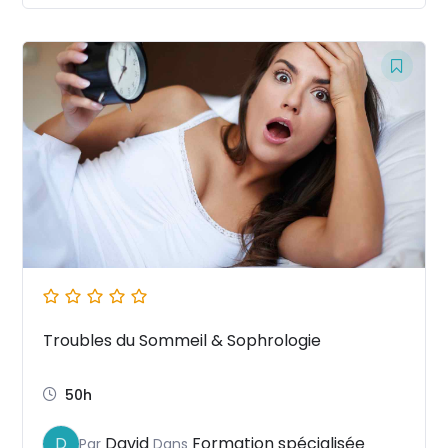
Troubles du Sommeil & Sophrologie
50h
David
Formation spécialisée
D
Par
Dans