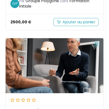
Groupe Polygone
Formation
Par
Dans
GP
initiale
2500,00
€
Ajouter au panier